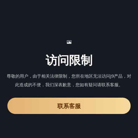
访问限制
尊敬的用户，由于相关法律限制，您所在地区无法访问J9产品，对
此造成的不便，我们深表歉意，您如有疑问请联系客服。
联系客服